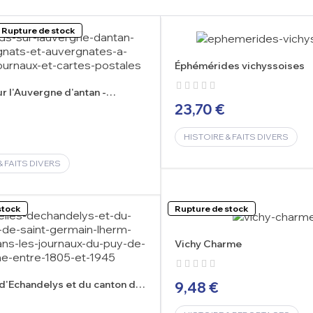
Rupture de stock
Éphémérides vichyssoises
r l'Auvergne d'antan -
 et Auvergnates à...
23,70 €
HISTOIRE & FAITS DIVERS
& FAITS DIVERS
stock
Rupture de stock
Vichy Charme
d'Echandelys et du canton de
9,48 €
ain-l'Herm parues...