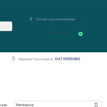
Suivez vos commandes
Compte
0
0473955080
Appelez l'assistance :

Pertinence
r par: