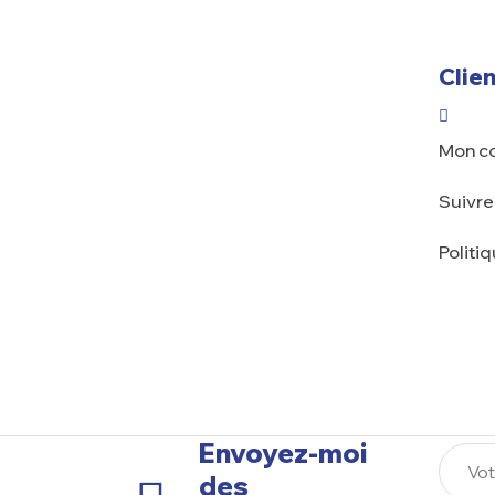
Clien
Mon c
Suivr
Politi
Envoyez-moi
des