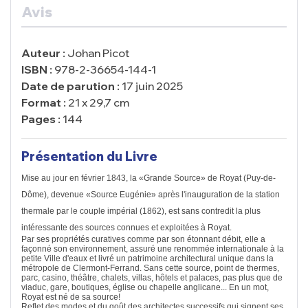
Avis
Auteur :
Johan Picot
ISBN :
978-2-36654-144-1
Date de parution :
17 juin 2025
Format :
21 x 29,7 cm
Pages :
144
Présentation du Livre
Mise au jour en février 1843, la «Grande Source» de Royat (Puy-de-
Dôme), devenue «Source Eugénie» après l'inauguration de la station
thermale par le couple impérial (1862), est sans contredit la plus
intéressante des sources connues et exploitées à Royat.
Par ses propriétés curatives comme par son étonnant débit, elle a
façonné son environnement, assuré une renommée internationale à la
petite Ville d'eaux et livré un patrimoine architectural unique dans la
métropole de Clermont-Ferrand. Sans cette source, point de thermes,
parc, casino, théâtre, chalets, villas, hôtels et palaces, pas plus que de
viaduc, gare, boutiques, église ou chapelle anglicane... En un mot,
Royat est né de sa source!
Reflet des modes et du goût des architectes successifs qui signent ses