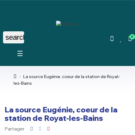
search
0
Basculer
☰
la
navigation
La source Eugénie, coeur de la station de Royat-
les-Bains
La source Eugénie, coeur de la
station de Royat-les-Bains
Partager