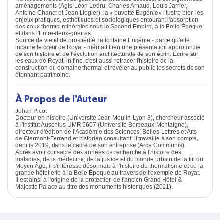
aménagements (Agis-Léon Ledru, Charles Arnaud, Louis Jarrier,
Antoine Chanet et Jean Liogier), la « buvette Eugénie» illustre bien les
enjeux pratiques, esthétiques et sociologiques entourant l'absorption
des eaux thermo-minérales sous le Second Empire, à la Belle Époque
et dans l'Entre-deux-guerres.
Source de vie et de prospérité, la fontaine Eugénie - parce qu'elle
incarne le cœur de Royat - méritait bien une présentation approfondie
de son histoire et de l'évolution architecturale de son écrin. Écrire sur
les eaux de Royat, in fine, c'est aussi retracer l'histoire de la
construction du domaine thermal et révéler au public les secrets de son
étonnant patrimoine.
À Propos de l'Auteur
Johan Picot
Docteur en histoire (Université Jean Moulin-Lyon 3), chercheur associé
à l'Institut Ausonius UMR 5607 (Université Bordeaux-Montaigne),
directeur d'édition de l'Académie des Sciences, Belles-Lettres et Arts
de Clermont-Ferrand et historien consultant; il travaille à son compte,
depuis 2019, dans le cadre de son entreprise (Arca Communis).
Après avoir consacré des années de recherche à l'histoire des
maladies, de la médecine, de la justice et du monde urbain de la fin du
Moyen Âge, il s'intéresse désormais à l'histoire du thermalisme et de la
grande hôtellerie à la Belle Époque au travers de l'exemple de Royat.
Il est ainsi à l'origine de la protection de l'ancien Grand Hôtel &
Majestic Palace au titre des monuments historiques (2021).