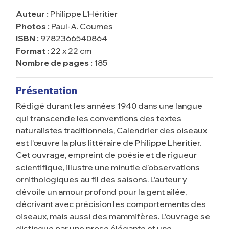
Auteur :
Philippe L’Héritier
Photos :
Paul-A. Coumes
ISBN :
9782366540864
Format :
22 x 22 cm
Nombre de pages :
185
Présentation
Rédigé durant les années 1940 dans une langue
qui transcende les conventions des textes
naturalistes traditionnels,
Calendrier des oiseaux
est l’œuvre la plus littéraire de Philippe Lheritier.
Cet ouvrage, empreint de poésie et de rigueur
scientifique, illustre une minutie d’observations
ornithologiques au fil des saisons. L’auteur y
dévoile un amour profond pour la gent ailée,
décrivant avec précision les comportements des
oiseaux, mais aussi des mammifères. L’ouvrage se
distingue par une prose élégante et une