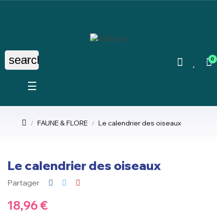
search
0
Basculer
☰
la
navigation
FAUNE & FLORE
Le calendrier des oiseaux
Le calendrier des oiseaux
Partager
18,96 €