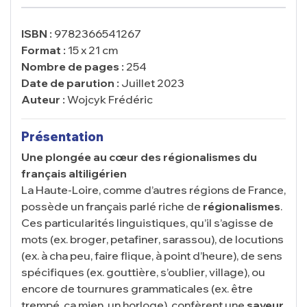
ISBN :
9782366541267
Format :
15 x 21 cm
Nombre de pages :
254
Date de parution :
Juillet 2023
Auteur :
Wojcyk Frédéric
Présentation
Une plongée au cœur des régionalismes du
français altiligérien
La Haute-Loire, comme d’autres régions de France,
possède un français parlé riche de
régionalismes
.
Ces particularités linguistiques, qu’il s’agisse de
mots (ex.
broger
,
petafiner
,
sarassou
), de locutions
(ex.
à cha peu
,
faire flique
,
à point d’heure
), de sens
spécifiques (ex.
gouttière
,
s’oublier
,
village
), ou
encore de tournures grammaticales (ex.
être
trempé
,
ça mien
,
un horloge
), confèrent une
saveur