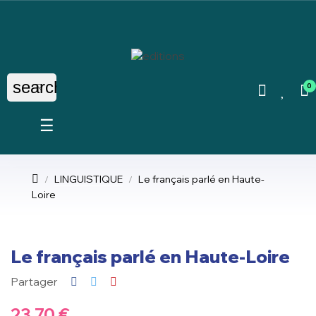
search
0
Basculer
☰
la
navigation
LINGUISTIQUE
Le français parlé en Haute-
Loire
Le français parlé en Haute-Loire
Partager
23,70 €