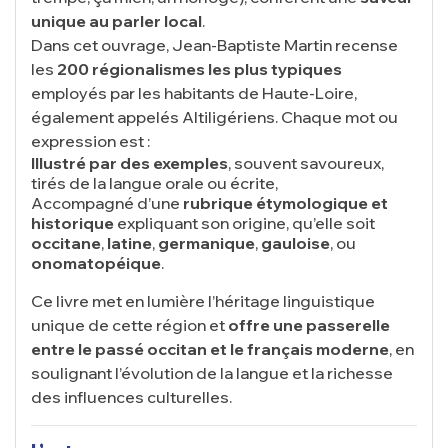
unique au parler local
.
Dans cet ouvrage, Jean-Baptiste Martin recense
les
200 régionalismes les plus typiques
employés par les habitants de Haute-Loire,
également appelés Altiligériens. Chaque mot ou
expression est :
Illustré par des exemples
, souvent savoureux,
tirés de la langue orale ou écrite,
Accompagné d’une
rubrique étymologique et
historique
expliquant son origine, qu’elle soit
occitane
,
latine
,
germanique
,
gauloise
, ou
onomatopéique
.
Ce livre met en lumière l’héritage linguistique
unique de cette région et
offre une passerelle
entre le passé occitan et le français moderne
, en
soulignant l’évolution de la langue et la richesse
des influences culturelles.