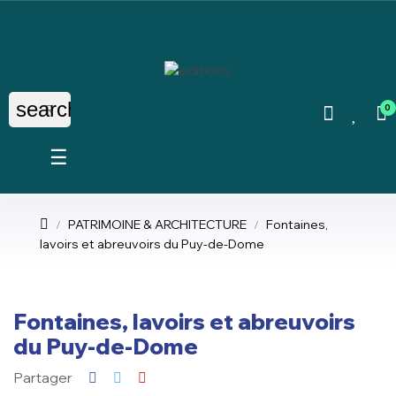
search
0
Basculer
☰
la
navigation
PATRIMOINE & ARCHITECTURE
Fontaines,
lavoirs et abreuvoirs du Puy-de-Dome
Fontaines, lavoirs et abreuvoirs
du Puy-de-Dome
Partager