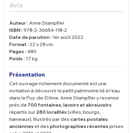
Avis
Auteur :
Anne Stampfler
ISBN :
978-2-36654-118-2
Date de parution :
1er août 2022
Format :
22 x 28 cm
Pages :
480
Poids :
1.7 kg
Présentation
Cet ouvrage richement documenté est une
invitation à découvrir le petit patrimoine lié à l'eau
dans le Puy-de-Dôme. Anne Stampfler y recense
près de
700 fontaines, lavoirs et abreuvoirs
répartis sur
280 localités
(villes, bourgs,
hameaux), illustrés par des
cartes postales
anciennes
et des
photographies récentes
prises