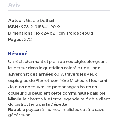
Avis
Auteur :
Gisèle Dutheil
ISBN :
978-2-915841-90-9
Dimensions :
16 x 24 x 2,1 cm |
Poids :
450 g
Pages :
272
Résumé
Un récit charmant et plein de nostalgie, plongeant
le lecteur dans le quotidien coloré d’un village
auvergnat des années 60. À travers les yeux
espiègles de Pierrot, son frère Michou, et leur ami
Jojo, on découvre les personnages hauts en
couleur qui peuplent cette communauté paisible :
Mimile
, le charron à la force légendaire, fidèle client
du bistrot tenu par la Dépette
Raoul
, le paysan à l’humour malicieux et à la cave
généreuse