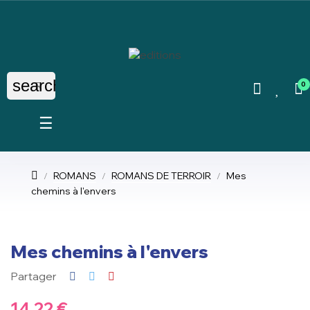
search
0
Basculer
☰
la
navigation
ROMANS
ROMANS DE TERROIR
Mes
chemins à l'envers
Mes chemins à l'envers
Partager
14,22 €