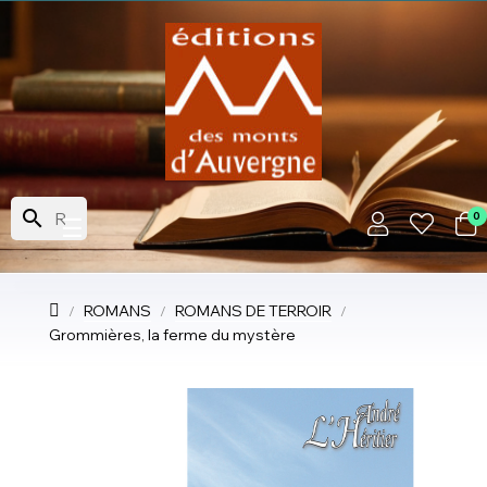
search
0
Basculer
☰
la
navigation
ROMANS
ROMANS DE TERROIR
Grommières, la ferme du mystère