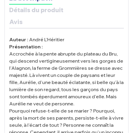
Détails du produit
Avis
Auteur :
André L’Héritier
Présentation :
Accrochée à la pente abrupte du plateau du Bru,
qui descend vertigineusement vers les gorges de
l'Alagnon, la ferme de Grommières se dresse avec
majesté. Là vivent un couple de paysans et leur
fille, Aurélie, d'une beauté éclatante, si belle qu'à la
lumière de son regard, tous les garçons du pays
sont tombés éperdument amoureux d'elle. Mais
Aurélie ne veut de personne.
Pourquoi refuse-t-elle de se marier ? Pourquoi,
après la mort de ses parents, persiste-t-elle à vivre
seule, à l'écart de tout ? Personne ne connaît la
réponse. Cependant, il arrive parfois qu'un inconnu