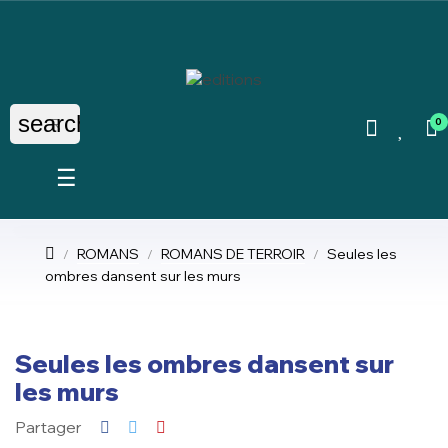
search
0
Basculer
☰
la
navigation
ROMANS
ROMANS DE TERROIR
Seules les
ombres dansent sur les murs
Seules les ombres dansent sur
les murs
Partager