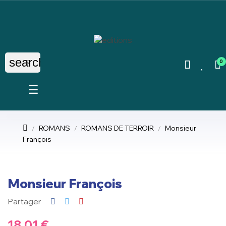
search
0
Basculer
☰
la
navigation
ROMANS
ROMANS DE TERROIR
Monsieur
François
Monsieur François
Partager
18,01 €