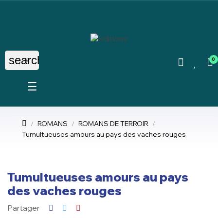
search
0
Basculer
☰
la
navigation
ROMANS
ROMANS DE TERROIR
Tumultueuses amours au pays des vaches rouges
Tumultueuses amours au pays
des vaches rouges
Partager