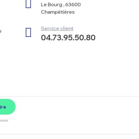
Le Bourg , 63600
Champétières
Service client
s
04.73.95.50.80
ire
tions