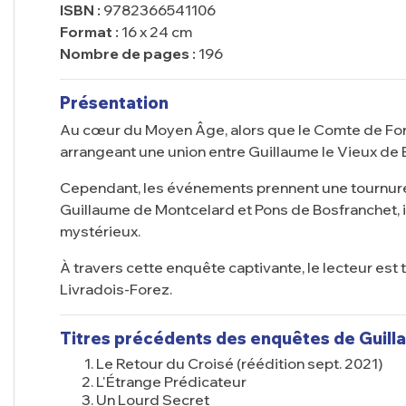
ISBN :
9782366541106
Format :
16 x 24 cm
Nombre de pages :
196
Présentation
Au cœur du Moyen Âge, alors que le Comte de Forez
arrangeant une union entre Guillaume le Vieux de
Cependant, les événements prennent une tournure i
Guillaume de Montcelard et Pons de Bosfranchet, 
mystérieux.
À travers cette enquête captivante, le lecteur est
Livradois-Forez.
Titres précédents des enquêtes de Guill
Le Retour du Croisé
(réédition sept. 2021)
L'Étrange Prédicateur
Un Lourd Secret