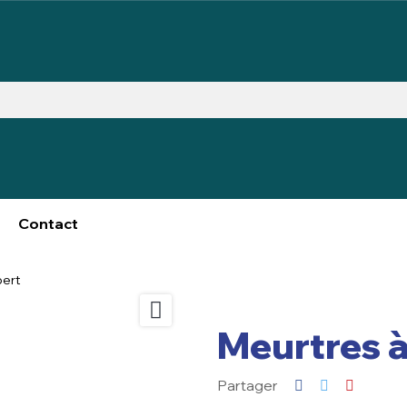
Contact
bert

Meurtres 
Partager