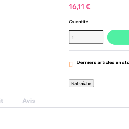
16,11 €
Quantité
Derniers articles en st

it
Avis