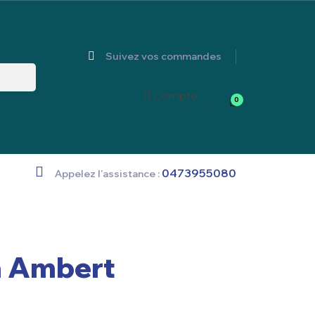
Suivez vos commandes
Compte
0
0473955080
Appelez l'assistance :
à Ambert