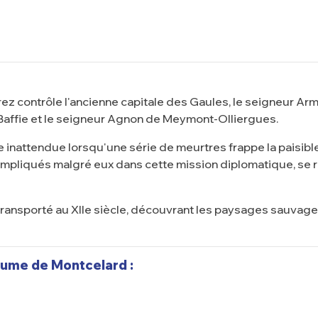
 contrôle l'ancienne capitale des Gaules, le seigneur Arma
 Baffie et le seigneur Agnon de Meymont-Olliergues.
nattendue lorsqu'une série de meurtres frappe la paisible c
impliqués malgré eux dans cette mission diplomatique, se 
 transporté au XIIe siècle, découvrant les paysages sauvage
aume de Montcelard :