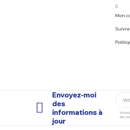
Mon c
Suivr
Politi
Envoyez-moi
des
informations à
Vous p
de con
jour