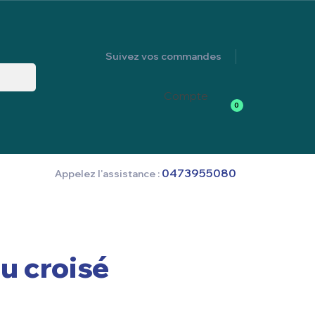
Suivez vos commandes
Compte
0
0473955080
Appelez l'assistance :
du croisé