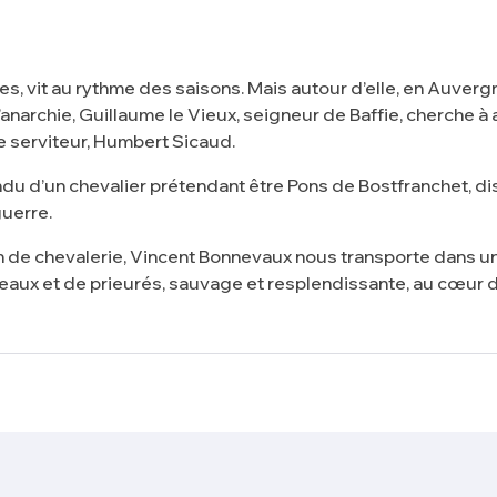
ères, vit au rythme des saisons. Mais autour d’elle, en Auverg
d’anarchie, Guillaume le Vieux, seigneur de Baffie, cherche 
de serviteur, Humbert Sicaud.
du d’un chevalier prétendant être Pons de Bostfranchet, dis
guerre.
de chevalerie, Vincent Bonnevaux nous transporte dans une v
ux et de prieurés, sauvage et resplendissante, au cœur de