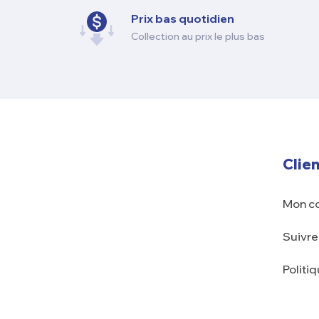
Prix ​​bas quotidien
Collection au prix le plus bas
Clien
Mon c
Suivr
Politi