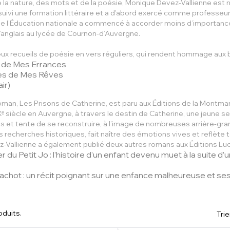
la nature, des mots et de la poésie,
Monique Devez-Vallienne
est n
a suivi une formation littéraire et a d'abord exercé comme professeure
e l’Éducation nationale a commencé à accorder moins d’importance 
’anglais au lycée de Cournon-d’Auvergne.
deux recueils de poésie en vers réguliers, qui rendent hommage au
 de Mes Errances
s de Mes Rêves
air)
roman,
Les Prisons de Catherine
, est paru aux
Éditions de la Montma
 siècle en Auvergne, à travers le destin de Catherine, une jeune ser
ans et tente de se reconstruire, à l’image de nombreuses arrière-g
recherches historiques, fait naître des émotions vives et reflète tou
-Vallienne a également publié deux autres romans aux
Éditions Lu
r du Petit Jo
: l’histoire d’un enfant devenu muet à la suite d
Cachot
: un récit poignant sur une enfance malheureuse et ses
roduits.
Trie