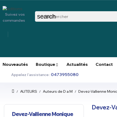
Suivez vos
search
commandes
Nouveautés
Boutique
Actualités
Contact
0473955080
Appelez l'assistance :
AUTEURS
Auteurs de D a M
Devez-Vallienne Moni
Devez-Va
Devez-Vallienne Monique