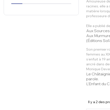
Amoureuse de 
racines, elle 
matière lorsqu
professeure d
Elle a publié 
Aux Sources
Aux Murmure
(Éditions Sol’
Son premier 
femmes au XIXᵉ
s’enfuit à 19 
ancré dans des 
Monique Devez
Le Châtaignie
parole.
L’Enfant du 
Il y a 2 des p