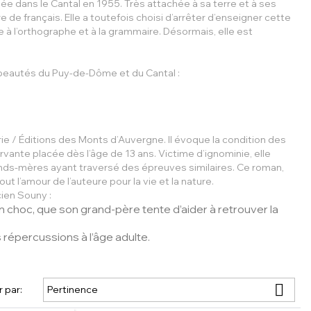
ée dans le Cantal en 1955. Très attachée à sa terre et à ses
 de français. Elle a toutefois choisi d’arrêter d’enseigner cette
à l’orthographe et à la grammaire. Désormais, elle est
x beautés du
Puy-de-Dôme
et du
Cantal
:
rie / Éditions des Monts d’Auvergne
. Il évoque la condition des
vante placée dès l’âge de 13 ans. Victime d’ignominie, elle
rands-mères ayant traversé des épreuves similaires. Ce roman,
t l’amour de l’auteure pour la vie et la nature.
cien Souny
:
’un choc, que son grand-père tente d’aider à retrouver la
 répercussions à l’âge adulte.

Pertinence
r par: