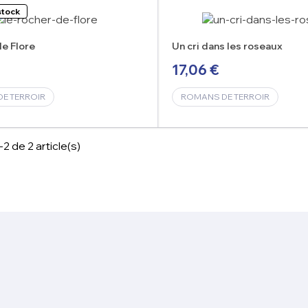
stock
de Flore
Un cri dans les roseaux
17,06 €
E TERROIR
ROMANS DE TERROIR
2 de 2 article(s)