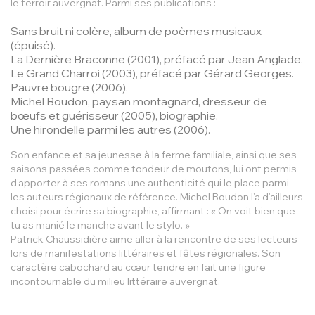
le terroir auvergnat. Parmi ses publications :
Sans bruit ni colère
, album de poèmes musicaux
(épuisé).
La Dernière Braconne
(2001), préfacé par Jean Anglade.
Le Grand Charroi
(2003), préfacé par Gérard Georges.
Pauvre bougre
(2006).
Michel Boudon, paysan montagnard, dresseur de
bœufs et guérisseur
(2005), biographie.
Une hirondelle parmi les autres
(2006).
Son enfance et sa jeunesse à la ferme familiale, ainsi que ses
saisons passées comme tondeur de moutons, lui ont permis
d’apporter à ses romans une authenticité qui le place parmi
les auteurs régionaux de référence. Michel Boudon l’a d’ailleurs
choisi pour écrire sa biographie, affirmant :
« On voit bien que
tu as manié le manche avant le stylo. »
Patrick Chaussidière aime aller à la rencontre de ses lecteurs
lors de manifestations littéraires et fêtes régionales. Son
caractère cabochard au cœur tendre en fait une figure
incontournable du milieu littéraire auvergnat.