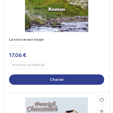
La source aux loups
17,06 €
ROMANS DE TERROIR
Chariot