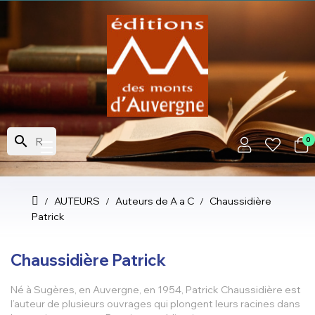
search
0
Basculer
☰
la
navigation
AUTEURS
Auteurs de A a C
Chaussidière
Patrick
Chaussidière Patrick
Né à Sugères, en Auvergne, en 1954, Patrick Chaussidière est
l’auteur de plusieurs ouvrages qui plongent leurs racines dans